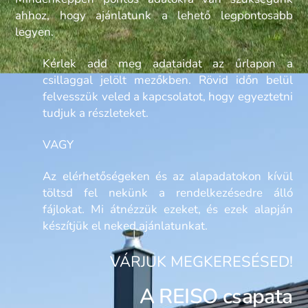
ahhoz, hogy ajánlatunk a lehető legpontosabb
legyen.
Kérlek add meg adataidat az űrlapon a
csillaggal jelölt mezőkben. Rövid időn belül
felvesszük veled a kapcsolatot, hogy egyeztetni
tudjuk a részleteket.
VAGY
Az elérhetőségeken és az alapadatokon kívül
töltsd fel nekünk a rendelkezésedre álló
fájlokat. Mi átnézzük ezeket, és ezek alapján
készítjük el neked ajánlatunkat.
VÁRJUK MEGKERESÉSED!
A REISO csapata