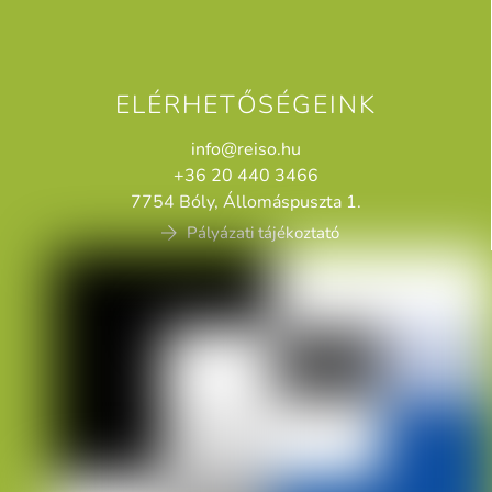
ELÉRHETŐSÉGEINK
info@reiso.hu
+36 20 440 3466
7754 Bóly, Állomáspuszta 1.
Pályázati tájékoztató