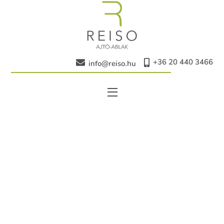
Skip
to
content
+36 20 440 3466
info@reiso.hu
Menu