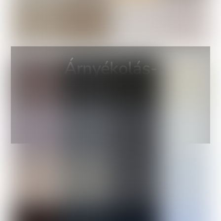
Árnyékolás-
technika és
szúnyoghálók