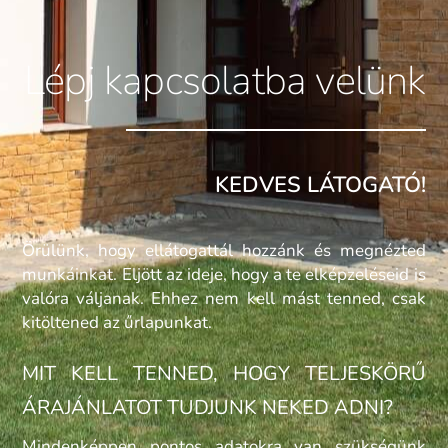
Lépj kapcsolatba velünk
KEDVES LÁTOGATÓ!
Örülünk, hogy ellátogattál hozzánk és megnézted
munkáinkat. Eljött az ideje, hogy a te elképzeléseid is
valóra váljanak. Ehhez nem kell mást tenned, csak
kitöltened az űrlapunkat.
MIT KELL TENNED, HOGY TELJESKÖRŰ
ÁRAJÁNLATOT TUDJUNK NEKED ADNI?
Mindenképpen pontos adatokra van szükségünk