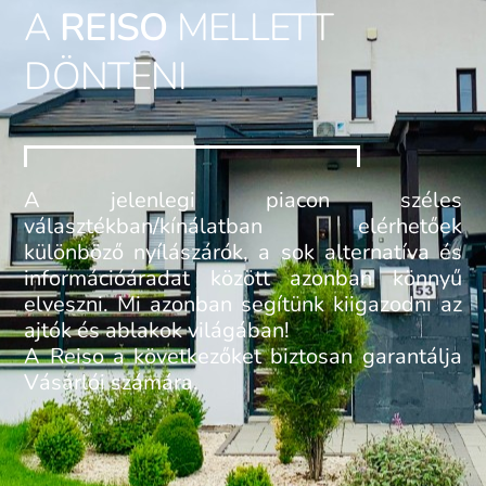
A
REISO
MELLETT
DÖNTENI
A jelenlegi piacon széles
választékban/kínálatban elérhetőek
különböző nyílászárók, a sok alternatíva és
információáradat között azonban könnyű
elveszni. Mi azonban segítünk kiigazodni az
ajtók és ablakok világában!
A Reiso a következőket biztosan
garantál
ja
Vásárlói számára.