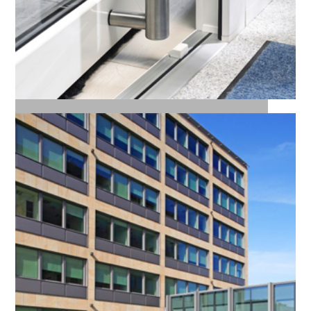
Műanyag nyílászárók