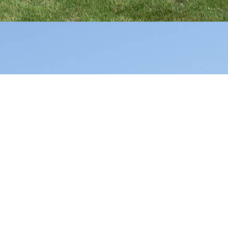
„A Reiso nyílászáróink évek óta kiválóan szolgálják a
házunkat és még semmi bajunk nem volt velük. A
minőséget megtartotta, tökéletesen hőszigetelő és semmi
vetemedés nem található rajtuk ennyi év után sem. Arról
nem is beszélek, hogy mennyire profin álltak a dolgokhoz
az építkezésünk során. Köszönjük.”