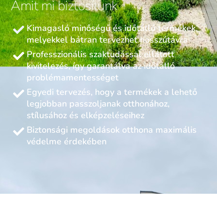
Amit mi biztosítunk
Kimagasló minőségű és időtálló termékek,
melyekkel bátran tervezhet hosszútávra
Professzionális szaktudással ellátott
kivitelezés, így garantálva az időtálló
problémamentességet
Egyedi tervezés, hogy a termékek a lehető
legjobban passzoljanak otthonához,
stílusához és elképzeléseihez
Biztonsági megoldások otthona maximális
védelme érdekében