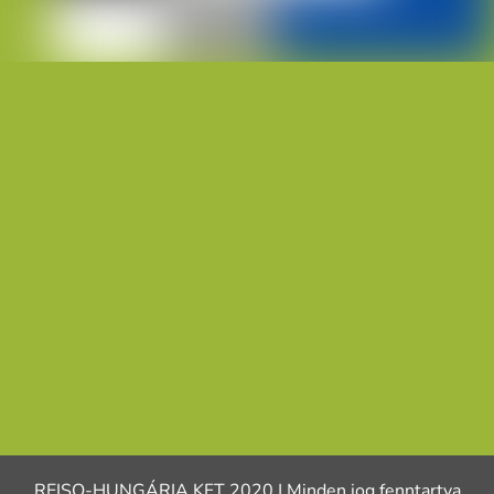
REISO-HUNGÁRIA KFT 2020 | Minden jog fenntartva